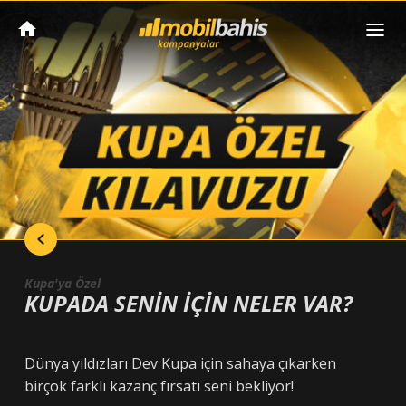
Kupa'ya Özel
KUPADA SENİN İÇİN NELER VAR?
Dünya yıldızları Dev Kupa için sahaya çıkarken
birçok farklı kazanç fırsatı seni bekliyor!