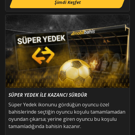
Şimdi Keşfet
SÜPER YEDEK İLE KAZANCI SÜRDÜR
Süper Yedek ikonunu gördüğün oyuncu özel
bahislerinde seçtiğin oyuncu koşulu tamamlamadan
oyundan çıkarsa; yerine giren oyuncu bu koşulu
tamamladığında bahisin kazanır.