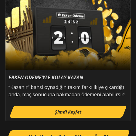
ERKEN ÖDEME’YLE KOLAY KAZAN
“Kazanır” bahsi oynadığın takım farkı ikiye çıkardığı
anda, maç sonucuna bakmadan ödemeni alabilirsin!
Şimdi Keşfet