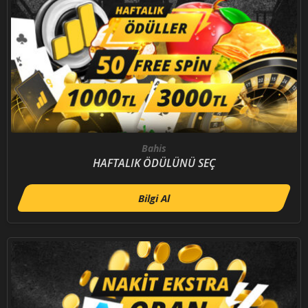
Bahis
HAFTALIK ÖDÜLÜNÜ SEÇ
Bilgi Al