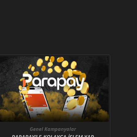
Genel Kampanyalar