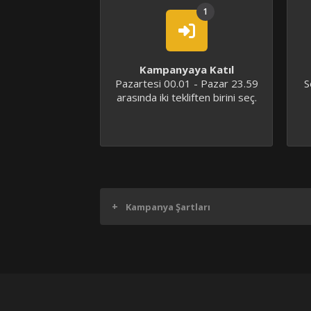
1
Kampanyaya Katıl
Pazartesi 00.01 - Pazar 23.59
S
arasında iki tekliften birini seç.
+
Kampanya Şartları