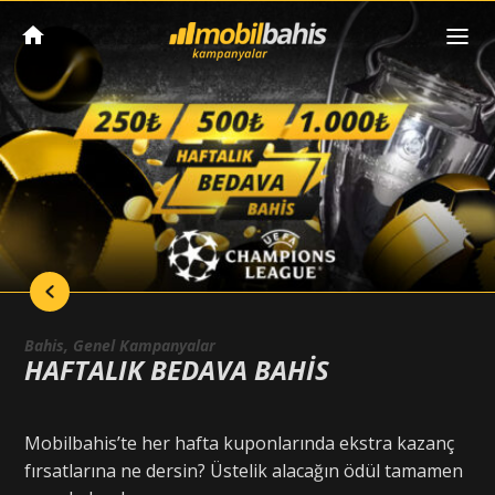
Bahis
, Genel Kampanyalar
HAFTALIK BEDAVA BAHİS
Mobilbahis’te her hafta kuponlarında ekstra kazanç
fırsatlarına ne dersin? Üstelik alacağın ödül tamamen