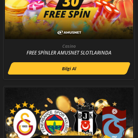
Casino
FREE SPİNLER AMUSNET SLOTLARINDA
Bilgi Al