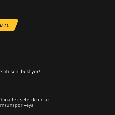
0 TL
atı seni bekliyor!
bına tek seferde en az
Samsunspor veya