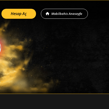
Hesap Aç
Mobilbahis Anasayfa