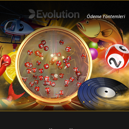
Ödeme Yöntemleri