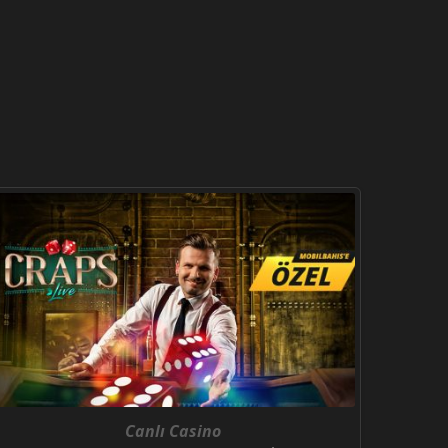
Canlı Casino