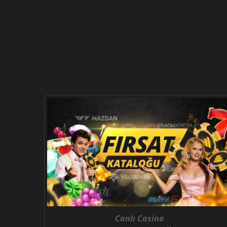
Canlı Casino